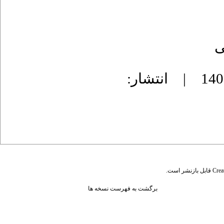
ى
دریافت: 1401/11/9 | پذیرش: 1401/11/30 | انتشار:
قابل بازنشر است.
Crea
برگشت به فهرست نسخه ها