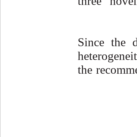
three nove
Since the d
heterogene
the recomme