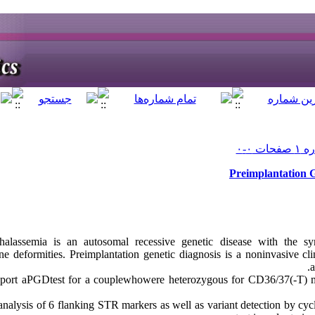
Preimplantation G
halassemia is an autosomal recessive genetic disease with the sy
ne deformities. Preimplantation genetic diagnosis is a noninvasive cli
a
port aPGDtest for a couplewhowere heterozygous for CD36/37(-T) 
analysis of 6 flanking STR markers as well as variant detection by c