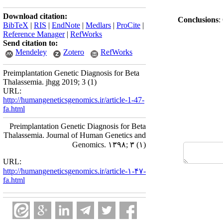
Download citation:
Conclusions
:
BibTeX
|
RIS
|
EndNote
|
Medlars
|
ProCite
|
Reference Manager
|
RefWorks
Send citation to:
Mendeley
Zotero
RefWorks
Preimplantation Genetic Diagnosis for Beta
Thalassemia. jhgg 2019; 3 (1)
URL:
http://humangeneticsgenomics.ir/article-1-47-
fa.html
Preimplantation Genetic Diagnosis for Beta
Thalassemia. Journal of Human Genetics and
Genomics. ۱۳۹۸; ۳ (۱)
URL:
http://humangeneticsgenomics.ir/article-۱-۴۷-
fa.html