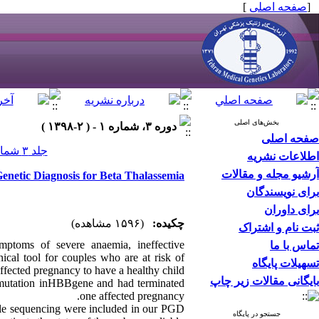
]
صفحه اصلی
[
بخش‌های اصلی
دوره ۳، شماره ۱ - ( ۲-۱۳۹۸ )
صفحه اصلی
جلد ۳ شماره ۱ صفحات ۰-۰
اطلاعات نشریه
آرشیو مجله و مقالات
enetic Diagnosis for Beta Thalassemia
برای نویسندگان
برای داوران
چکیده:
(۱۵۹۶ مشاهده)
ثبت نام و اشتراک
mptoms of severe anaemia, ineffective
تماس با ما
nical tool for couples who are at risk of
تسهیلات پایگاه
ffected pregnancy to have a healthy child.
بایگانی مقالات زیر چاپ
mutation inHBBgene and had terminated
one affected pregnancy.
ycle sequencing were included in our PGD
جستجو در پایگاه